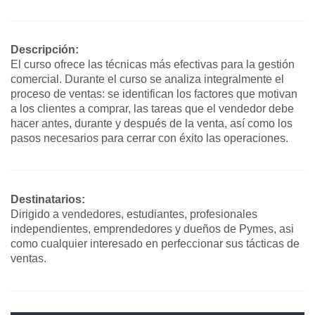
contraseña, el alumno irá avanzando con las clases.
La cursada se adapta 100 % a la disponibilidad de cada
alumno: se puede cursar las 24 hs. del día, sin límite
Descripción:
máximo de clases por día. La totalidad del curso es a
El curso ofrece las técnicas más efectivas para la gestión
distancia. El alumno no tiene que presentarse en ningún
comercial. Durante el curso se analiza integralmente el
momento físicamente en ningún domicilio de cursada. El
proceso de ventas: se identifican los factores que motivan
alumno tendrá a su disposición un tutor, un soporte
a los clientes a comprar, las tareas que el vendedor debe
técnico, un canal de consultas con el docente y un foro de
hacer antes, durante y después de la venta, así como los
alumnos.
pasos necesarios para cerrar con éxito las operaciones.
Este curso cuenta con Material de descarga,
autoevaluaciones y videos.
Se podrá cursar desde computadoras de escritorio,
notebooks, tablets, ipad.
Destinatarios:
CERTIFICADO
Dirigido a vendedores, estudiantes, profesionales
Una vez finalizado el curso, el alumno puede descargar
independientes, emprendedores y dueños de Pymes, asi
manualmente el certificado digital.
como cualquier interesado en perfeccionar sus tácticas de
ventas.